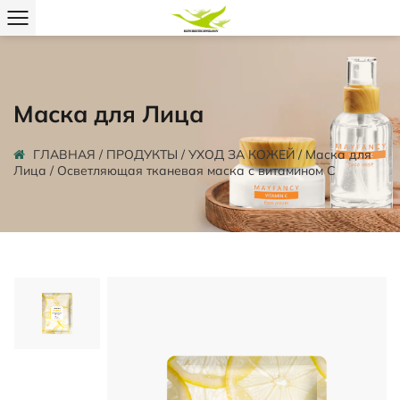
Маска для Лица
ГЛАВНАЯ
/
ПРОДУКТЫ
/
УХОД ЗА КОЖЕЙ
/
Маска для
Лица
/
Осветляющая тканевая маска с витамином С