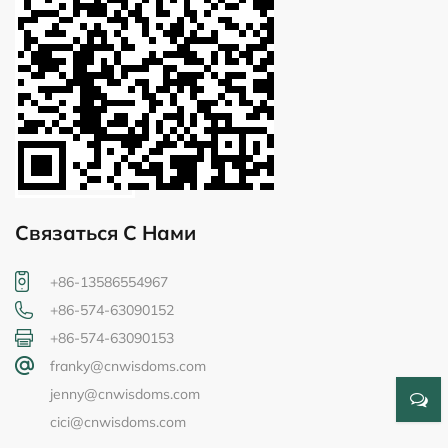
Связаться С Нами
+86-13586554967
+86-574-63090152
+86-574-63090153
franky@cnwisdoms.com
jenny@cnwisdoms.com
cici@cnwisdoms.com