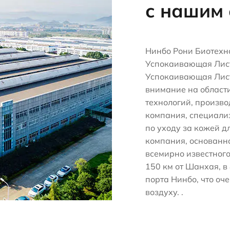
с нашим
Нинбо Рони Биотех
Успокаивающая Лис
Успокаивающая Лис
внимание на области
технологий, произво
компания, специали
по уходу за кожей д
компания, основанна
всемирно известного
150 км от Шанхая, в 
порта Нинбо, что оч
воздуху. .