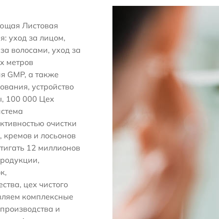
ющая Листовая
я: уход за лицом,
 за волосами, уход за
ых метров
я GMP, а также
ования, устройство
ы, 100 000 Цех
истема
ктивностью очистки
, кремов и лосьонов
стигать 12 миллионов
продукции,
к,
ства, цех чистого
авляем комплексные
 производства и