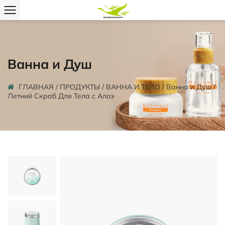
Ванна и Душ
ГЛАВНАЯ
/
ПРОДУКТЫ
/
ВАННА И ТЕЛО
/
Ванна и Душ
/
Летний Скраб Для Тела с Алоэ