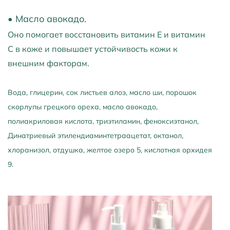
•
Масло авокадо.
Оно помогает восстановить витамин Е и витамин
С в коже и повышает устойчивость кожи к
внешним факторам.
Вода, глицерин, сок листьев алоэ, масло ши, порошок
скорлупы грецкого ореха, масло авокадо,
полиакриловая кислота, триэтиламин, феноксиэтанол,
Динатриевый этилендиаминтетраацетат, октанол,
хлоранизол, отдушка, желтое озеро 5, кислотная орхидея
9.