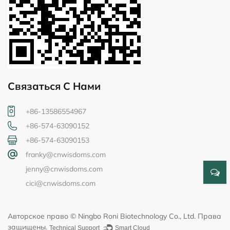
Связаться С Нами
+86-13586554967
+86-574-63090152
+86-574-63090153
franky@cnwisdoms.com
jenny@cnwisdoms.com
cici@cnwisdoms.com
Авторское право © Ningbo Roni Biotechnology Co., Ltd. Права
защищены.
Technical Support ：
Smart Cloud